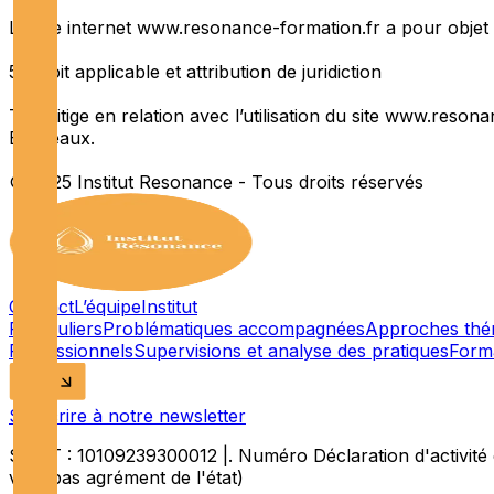
Le site internet www.resonance-formation.fr a pour objet 
5. Droit applicable et attribution de juridiction
Tout litige en relation avec l’utilisation du site www.reso
Bordeaux.
© 2025 Institut Resonance - Tous droits réservés
Contact
L’équipe
Institut
Particuliers
Problématiques accompagnées
Approches thé
Professionnels
Supervisions et analyse des pratiques
Form
S’inscrire à notre newsletter
SIRET : 10109239300012 |. Numéro Déclaration d'activité
vaut pas agrément de l'état)