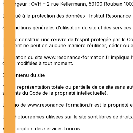
Hébergeur : OVH – 2 rue Kellermann, 59100 Roubaix 100
Délégué à la protection des données : Institut Resonanc
3. Conditions générales d’utilisation du site et des service
Le Site constitue une œuvre de l’esprit protégée par le Cod
Le Client ne peut en aucune manière réutiliser, céder ou 
L’utilisation du site www.resonance-formation.fr implique l’
d’être modifiées à tout moment.
3.1 Contenu du site
Toute représentation totale ou partielle de ce site sans au
suivants du Code de la propriété intellectuelle).
Le logo de www.resonance-formation.fr est la propriété ex
Les photographies utilisées sur le site sont libres de droits
4. Description des services fournis