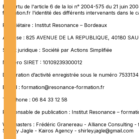
En vertu de l'article 6 de la loi n° 2004-575 du 21 juin 2
formation.fr l'identité des différents intervenants dans le c
Propriétaire : Institut Resonance – Bordeaux
Adresse : 825 AVENUE DE LA REPUBLIQUE, 40180 
Statut juridique : Société par Actions Simplifiée
Numéro SIRET : 10109239300012
Déclaration d’activité enregistrée sous le numéro 7533134
E-mail : formation@resonance-formation.fr
Téléphone : 06 84 33 12 58
Responsable de publication : Institut Resonance – forma
Webmasters : Frédéric Granereau - Alliance Consulting -
Shirley Jagle - Kairos Agency -
shirley.jagle@gmail.com