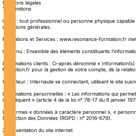
Mentions légales
1. Définitions
Client : tout professionnel ou personne physique capable a
conditions générales.
Prestations et Services : www.resonance-formation.fr met 
Contenu : Ensemble des éléments constituants l’informatio
Informations clients : Ci-après dénommé « Information(s
formation.fr pour la gestion de votre compte, de la relation 
Utilisateur : Internaute se connectant, utilisant le site su
Informations personnelles : « Les informations qui permet
s'appliquent » (article 4 de la loi n° 78-17 du 6 janvier 197
Les termes « données à caractère personnel », « personne 
Protection des Données (RGPD : n° 2016-679).
2. Présentation du site internet