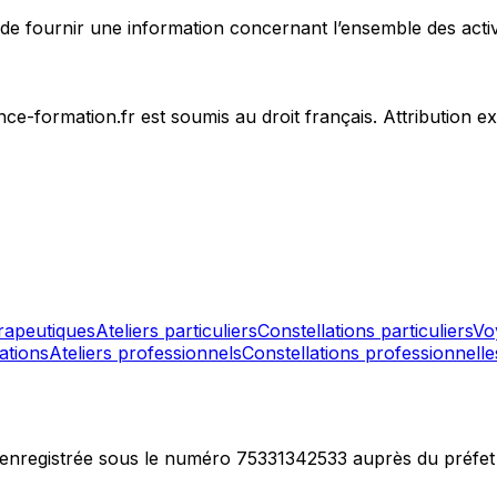
de fournir une information concernant l’ensemble des activi
nance-formation.fr est soumis au droit français. Attribution 
rapeutiques
Ateliers particuliers
Constellations particuliers
Vo
ations
Ateliers professionnels
Constellations professionnelle
 enregistrée sous le numéro 75331342533 auprès du préfet 