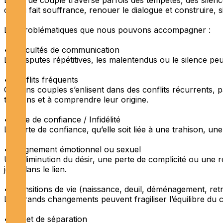
ce qui fait souffrance, renouer le dialogue et construire, 
Les problématiques que nous pouvons accompagner :
• Difficultés de communication
Les disputes répétitives, les malentendus ou le silence p
• Conflits fréquents
Certains couples s’enlisent dans des conflits récurrents, 
tensions et à comprendre leur origine.
• Crise de confiance / Infidélité
La perte de confiance, qu’elle soit liée à une trahison, un
• Éloignement émotionnel ou sexuel
Une diminution du désir, une perte de complicité ou une rou
joue dans le lien.
• Transitions de vie (naissance, deuil, déménagement, retra
Les grands changements peuvent fragiliser l’équilibre du c
• Projet de séparation