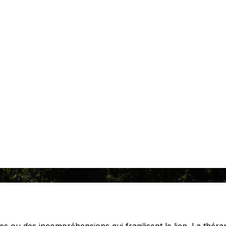
es ou des incompréhensions qui fragilisent le lien. La thér