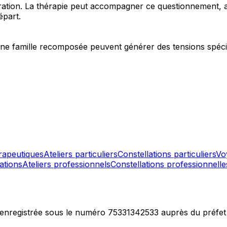
ration. La thérapie peut accompagner ce questionnement, av
épart.
 à une famille recomposée peuvent générer des tensions spéci
rapeutiques
Ateliers particuliers
Constellations particuliers
Vo
ations
Ateliers professionnels
Constellations professionnelle
 enregistrée sous le numéro 75331342533 auprès du préfet 