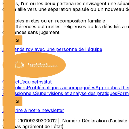
Parfois, l’un ou les deux partenaires envisagent une sépa
qu’elle aille vers une séparation apaisée ou un nouveau d
• Couples mixtes ou en recomposition familiale
Des différences culturelles, religieuses ou les défis liés
différences sans jugement.
Je prends rdv avec une personne de l'équipe
Contact
L’équipe
Institut
Particuliers
Problématiques accompagnées
Approches thé
Professionnels
Supervisions et analyse des pratiques
Form
S’inscrire à notre newsletter
SIRET : 10109239300012 |. Numéro Déclaration d'activité
vaut pas agrément de l'état)